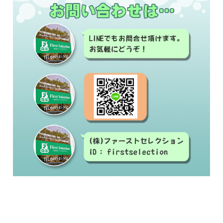
#中古建設機械#修理#建設機械買取#建設機械販
売
#ゴムクローラー#ゴムシュー#ラバーベルト#交