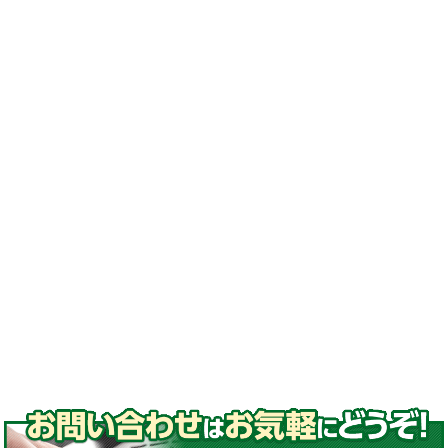
換#激安ゴムクローラー
#ゴムクローラー メーカー#ゴムクローラー 適
合表#ゴムクローラー サイズ#ゴムクローラー
処分#ゴムクローラー 交換#ゴムクローラー 通
販#ゴムクローラー 種類
#ゴムパッド#取付#高品質ゴムパッド
#コマツ#日立#クボタ#ヤンマー#石川島#諸岡#
モロオカ#CAT#三菱#長野工業#加藤製作所#ア
イチ