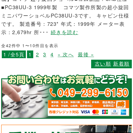
■PC38UU-3 1999年製 コマツ製作所製の超小旋回
ミニパワーショベルPC38UU-3です。 キャビン仕様
です。 製造番号：723* 年式：1999年 メーター表
示：2,679hr 所･･･
続きを読む
全42件中 1〜10件目を表示
1 /全5頁
1
2
3
4
» 次へ
最後 »
古い順
新着順