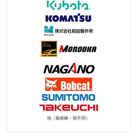
他（敬称略・順不同）