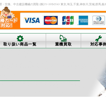
、中古建設機械の買取 (株)ﾌｧｰｽﾄｾﾚｸｼｮﾝ 東京,埼玉,千葉,神奈川,茨城,群馬,栃
取り扱い商品一覧
重機買取
対応事