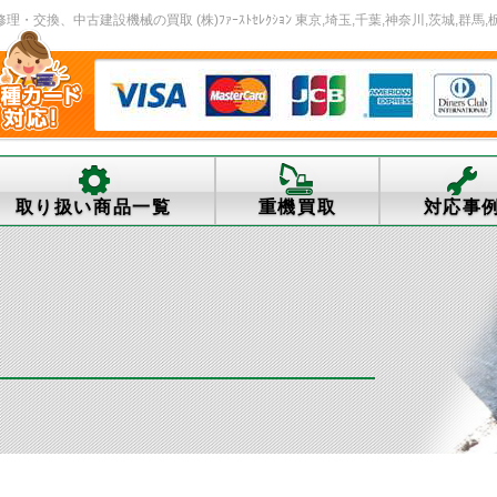
交換、中古建設機械の買取 (株)ﾌｧｰｽﾄｾﾚｸｼｮﾝ 東京,埼玉,千葉,神奈川,茨城,群馬,
取り扱い商品一覧
重機買取
対応事