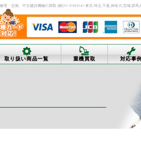
交換、中古建設機械の買取 (株)ﾌｧｰｽﾄｾﾚｸｼｮﾝ 東京,埼玉,千葉,神奈川,茨城,群馬,
取り扱い商品一覧
重機買取
対応事