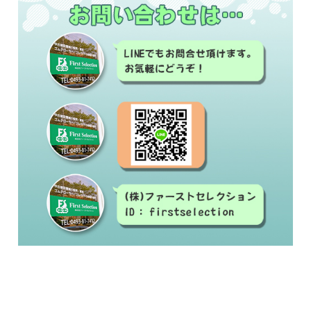
#中古建設機械#修理#建設機械買取#建設機械販
売
#ゴムクローラー#ゴムシュー#ラバーベルト#交