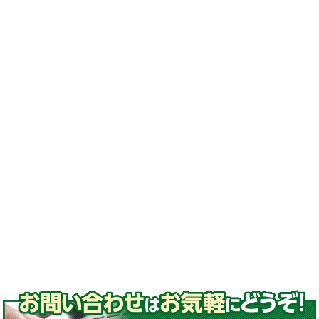
換#激安ゴムクローラー
#ゴムクローラー メーカー#ゴムクローラー 適
合表#ゴムクローラー サイズ#ゴムクローラー
処分#ゴムクローラー 交換#ゴムクローラー 通
販#ゴムクローラー 種類
#ゴムパッド#取付#高品質ゴムパッド
#コマツ#日立#クボタ#ヤンマー#石川島#諸岡#
モロオカ#CAT#三菱#長野工業#加藤製作所#ア
イチ