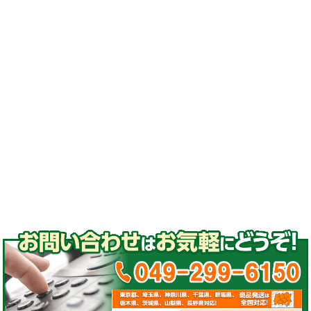
処分#ゴムクローラー 交換#ゴムクローラー 通
販#ゴムクローラー 種類
#ゴムパッド#取付#高品質ゴムパッド
#コマツ#日立#クボタ#ヤンマー#石川島#諸岡#
モロオカ#CAT#三菱#長野工業#加藤製作所#ア
イチ