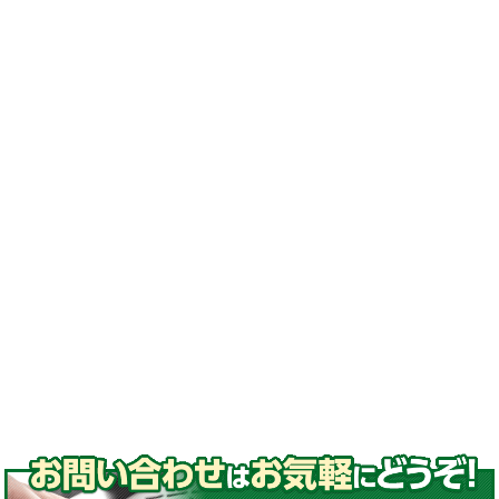
換#激安ゴムクローラー
#ゴムクローラー メーカー#ゴムクローラー 適
合表#ゴムクローラー サイズ#ゴムクローラー
処分#ゴムクローラー 交換#ゴムクローラー 通
販#ゴムクローラー 種類
#ゴムパッド#取付#高品質ゴムパッド
#コマツ#日立#クボタ#ヤンマー#石川島#諸岡#
モロオカ#CAT#三菱#長野工業#加藤製作所#ア
イチ