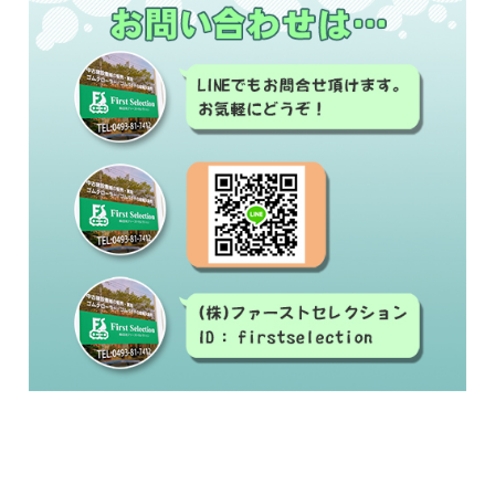
#中古建設機械#修理#建設機械買取#建設機械販
売
#ゴムクローラー#ゴムシュー#ラバーベルト#交