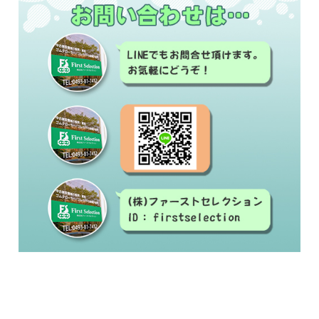
#中古建設機械#修理#建設機械買取#建設機械販
売
#ゴムクローラー#ゴムシュー#ラバーベルト#交