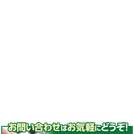
換#激安ゴムクローラー
#ゴムクローラー メーカー#ゴムクローラー 適
合表#ゴムクローラー サイズ#ゴムクローラー
処分#ゴムクローラー 交換#ゴムクローラー 通
販#ゴムクローラー 種類
#ゴムパッド#取付#高品質ゴムパッド
#コマツ#日立#クボタ#ヤンマー#石川島#諸岡#
モロオカ#CAT#三菱#長野工業#加藤製作所#ア
イチ