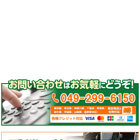
#ゴムパッド#取付#高品質ゴムパッド
#コマツ#日立#クボタ#ヤンマー#石川島#諸岡#
モロオカ#CAT#三菱#長野工業#加藤製作所#ア
イチ