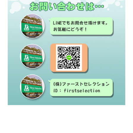
#中古建設機械#修理#建設機械買取#建設機械販
売
#ゴムクローラー#ゴムシュー#ラバーベルト#交