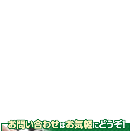
換#激安ゴムクローラー
#ゴムクローラー メーカー#ゴムクローラー 適
合表#ゴムクローラー サイズ#ゴムクローラー
処分#ゴムクローラー 交換#ゴムクローラー 通
販#ゴムクローラー 種類
#ゴムパッド#取付#高品質ゴムパッド
#コマツ#日立#クボタ#ヤンマー#石川島#諸岡#
モロオカ#CAT#三菱#長野工業#加藤製作所#ア
イチ