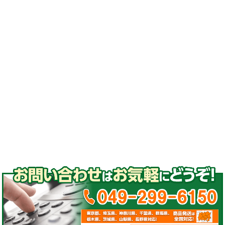
処分#ゴムクローラー 交換#ゴムクローラー 通
販#ゴムクローラー 種類
#ゴムパッド#取付#高品質ゴムパッド
#コマツ#日立#クボタ#ヤンマー#石川島#諸岡#
モロオカ#CAT#三菱#長野工業#加藤製作所#ア
イチ