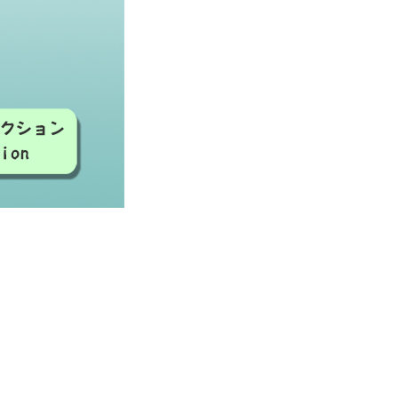
販売
#交換#激安ゴムクローラー
適合表#ゴムクローラー サイズ#ゴムクローラー 処分#ゴ
 種類
#モロオカ#CAT#三菱#長野工業#加藤製作所#アイチ