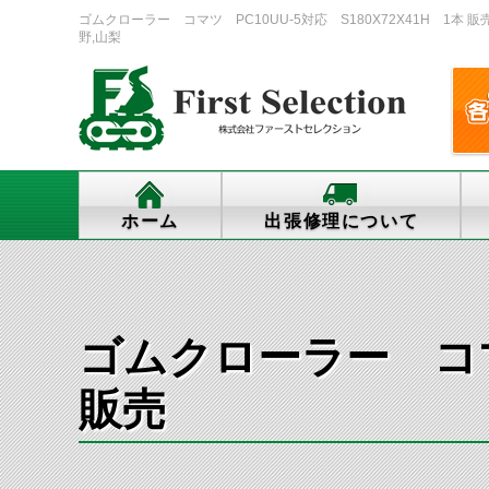
ゴムクローラー コマツ PC10UU-5対応 S180X72X41H 1本 
野,山梨
ホーム
出張修理について
ゴムクローラー コマツ
販売