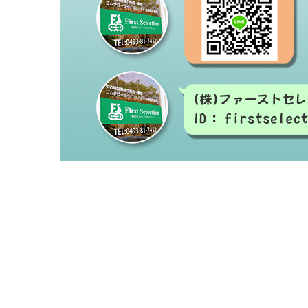
#中古建設機械#修理#建設機械買取#建設機械
#ゴムクローラー#ゴムシュー#ラバーベルト
#ゴムクローラー メーカー#ゴムクローラー 
ー 交換#ゴムクローラー 通販#ゴムクローラー
#ゴムパッド#取付#高品質ゴムパッド
#コマツ#日立#クボタ#ヤンマー#石川島#諸岡