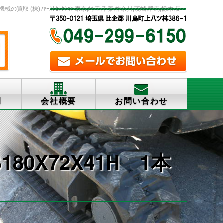
(株)ﾌｧｰｽﾄｾﾚｸｼｮﾝ 東京,埼玉,千葉,神奈川,茨城,群馬,栃木,長
例
会社概要
お問い合わせ
0X72X41H 1本