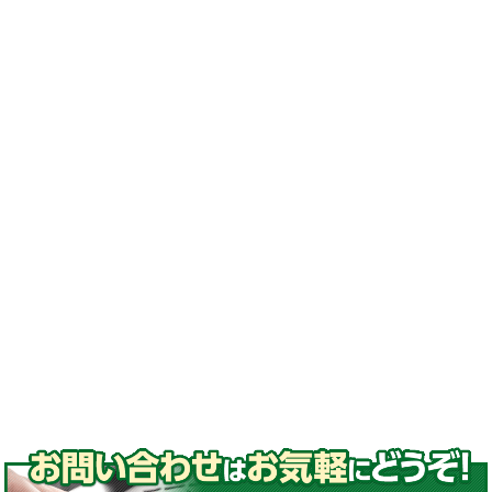
換#激安ゴムクローラー
#ゴムクローラー メーカー#ゴムクローラー 適
合表#ゴムクローラー サイズ#ゴムクローラー
処分#ゴムクローラー 交換#ゴムクローラー 通
販#ゴムクローラー 種類
#ゴムパッド#取付#高品質ゴムパッド
#コマツ#日立#クボタ#ヤンマー#石川島#諸岡#
モロオカ#CAT#三菱#長野工業#加藤製作所#ア
イチ