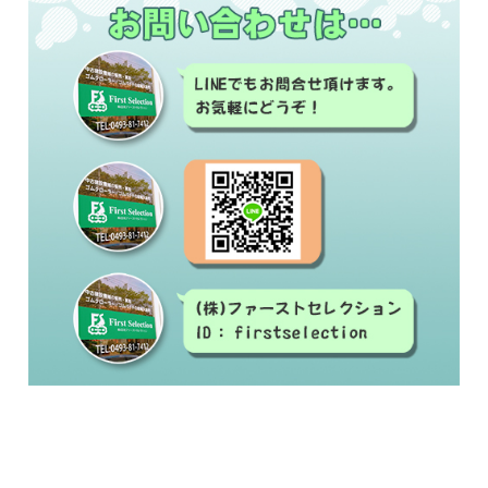
#中古建設機械#修理#建設機械買取#建設機械販
売
#ゴムクローラー#ゴムシュー#ラバーベルト#交