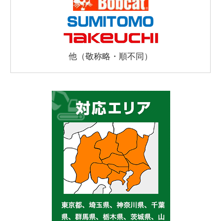
他（敬称略・順不同）