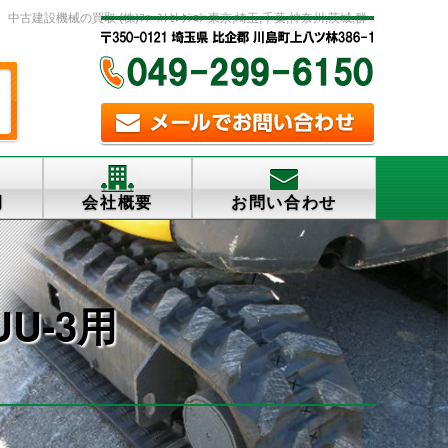
建設機械の買取 (株)ﾌｧｰｽﾄｾﾚｸｼｮﾝ 東京,埼玉,千葉,神奈川,茨城,群
例
会社概要
お問い合わせ
U-3用