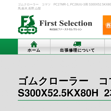
ゴムクローラー コマツ PC27MR-1, PC28UU-3用 S300X52.
馬,栃木,長野,山梨
ホーム
出張修理について
ゴムクローラー コマツ 
S300X52.5KX80H 