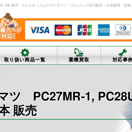
5KX80H 2本 販売 - ゴムクロ（ゴムクローラー）・ゴムパッド等の販売・出張修理・交換、中古
取り扱い商品一覧
重機買取
対応事
PC27MR-1, PC28U
2本 販売