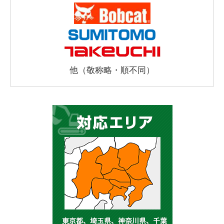
他（敬称略・順不同）