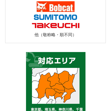
他（敬称略・順不同）