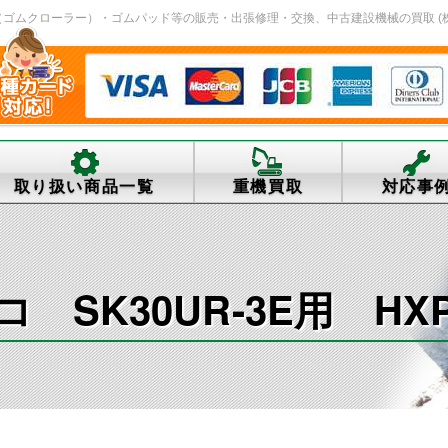
ロ（ゴムクローラー）・ゴムパッド等の販売・出張修理・交換、中古建設機械の買取 (株)ﾌｧｰｽ
取り扱い商品一覧
重機買取
対応事
SK30UR-3E用 HXP