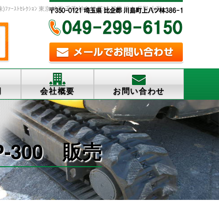
ﾄｾﾚｸｼｮﾝ 東京,埼玉,千葉,神奈川,茨城,群馬,栃木,長野,山梨
例
会社概要
お問い合わせ
-300 販売