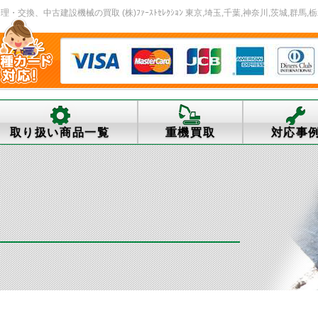
換、中古建設機械の買取 (株)ﾌｧｰｽﾄｾﾚｸｼｮﾝ 東京,埼玉,千葉,神奈川,茨城,群馬,栃
取り扱い商品一覧
重機買取
対応事