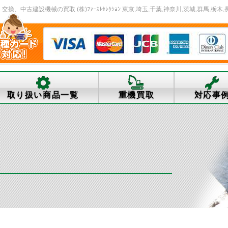
中古建設機械の買取 (株)ﾌｧｰｽﾄｾﾚｸｼｮﾝ 東京,埼玉,千葉,神奈川,茨城,群馬,栃木,
取り扱い商品一覧
重機買取
対応事