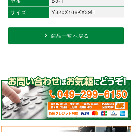
型番
B3-1
サイズ
Y320X106KX39H
商品一覧へ戻る