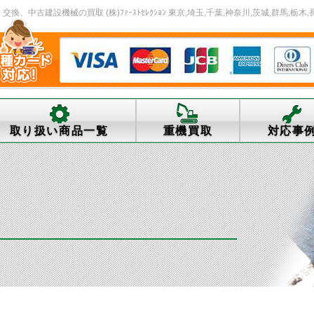
中古建設機械の買取 (株)ﾌｧｰｽﾄｾﾚｸｼｮﾝ 東京,埼玉,千葉,神奈川,茨城,群馬,栃木,
取り扱い商品一覧
重機買取
対応事