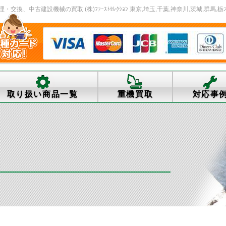
、中古建設機械の買取 (株)ﾌｧｰｽﾄｾﾚｸｼｮﾝ 東京,埼玉,千葉,神奈川,茨城,群馬,栃
取り扱い商品一覧
重機買取
対応事