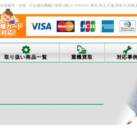
張修理・交換、中古建設機械の買取 (株)ﾌｧｰｽﾄｾﾚｸｼｮﾝ 東京,埼玉,千葉,神奈川,茨城,
取り扱い商品一覧
重機買取
対応事