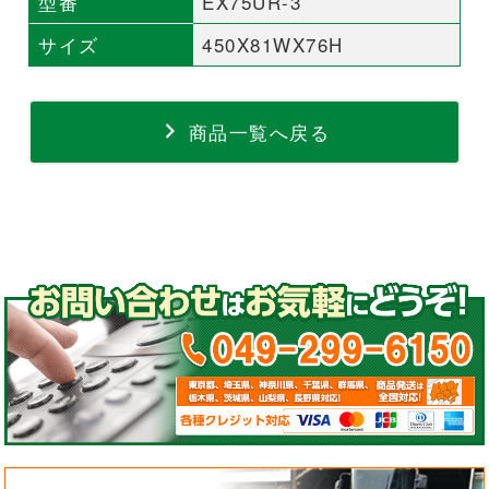
型番
EX75UR-3
サイズ
450X81WX76H
商品一覧へ戻る