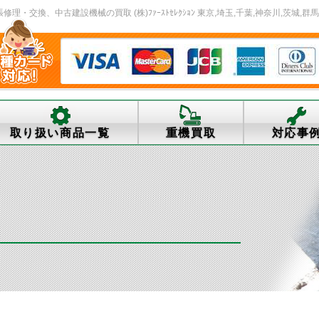
・交換、中古建設機械の買取 (株)ﾌｧｰｽﾄｾﾚｸｼｮﾝ 東京,埼玉,千葉,神奈川,茨城,群馬
取り扱い商品一覧
重機買取
対応事