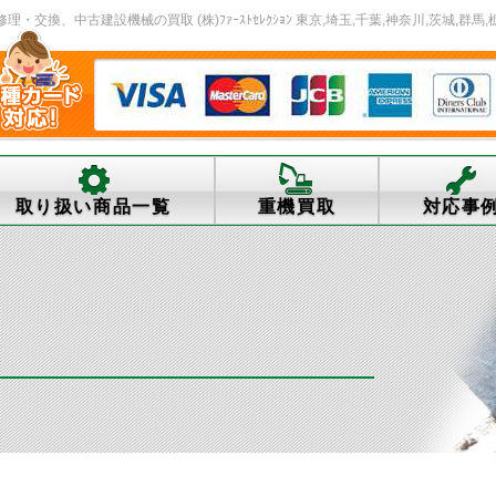
換、中古建設機械の買取 (株)ﾌｧｰｽﾄｾﾚｸｼｮﾝ 東京,埼玉,千葉,神奈川,茨城,群馬,
取り扱い商品一覧
重機買取
対応事