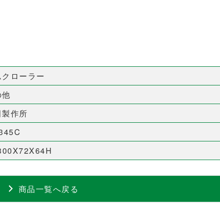
ムクローラー
の他
田製作所
345C
300X72X64H
商品一覧へ戻る