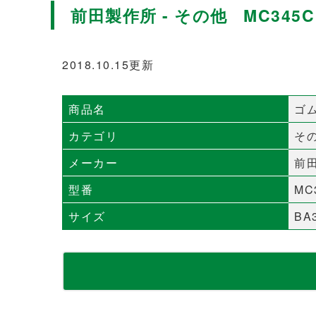
前田製作所 - その他 MC345C
2018.10.15更新
商品名
ゴ
カテゴリ
そ
メーカー
前
型番
MC
サイズ
BA