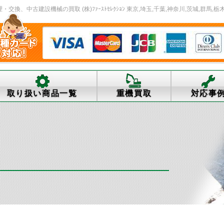
、中古建設機械の買取 (株)ﾌｧｰｽﾄｾﾚｸｼｮﾝ 東京,埼玉,千葉,神奈川,茨城,群馬,栃木
取り扱い商品一覧
重機買取
対応事