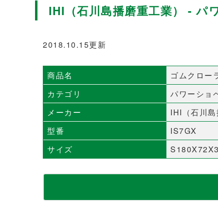
IHI（石川島播磨重工業） - パ
2018.10.15更新
商品名
ゴムクロー
カテゴリ
パワーショ
メーカー
IHI（石川
型番
IS7GX
サイズ
S180X72X