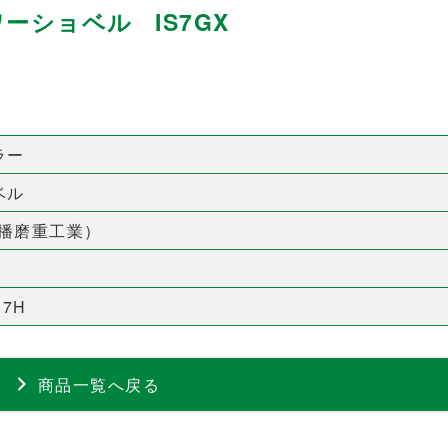
ワーショベル IS7GX
ラー
ベル
島播磨重工業）
37H
商品一覧へ戻る