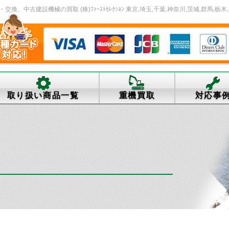
中古建設機械の買取 (株)ﾌｧｰｽﾄｾﾚｸｼｮﾝ 東京,埼玉,千葉,神奈川,茨城,群馬,栃木
取り扱い商品一覧
重機買取
対応事