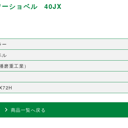
ワーショベル 40JX
ラー
ベル
島播磨重工業）
X72H
商品一覧へ戻る