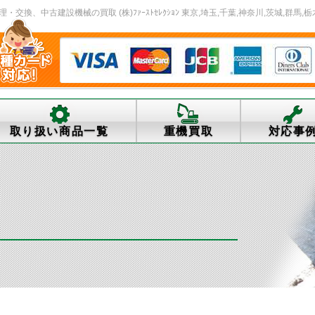
、中古建設機械の買取 (株)ﾌｧｰｽﾄｾﾚｸｼｮﾝ 東京,埼玉,千葉,神奈川,茨城,群馬,栃
取り扱い商品一覧
重機買取
対応事