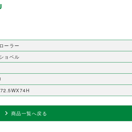
U
ローラー
ショベル
U
X72.5WX74H
商品一覧へ戻る