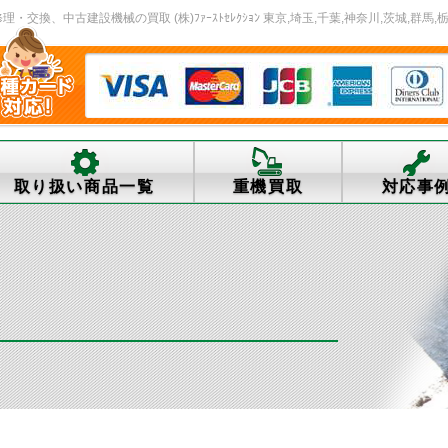
換、中古建設機械の買取 (株)ﾌｧｰｽﾄｾﾚｸｼｮﾝ 東京,埼玉,千葉,神奈川,茨城,群馬,栃
取り扱い商品一覧
重機買取
対応事