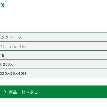
JX
ゴムクローラー
パワーショベル
住友
H20JX
230X96X40H
商品一覧へ戻る