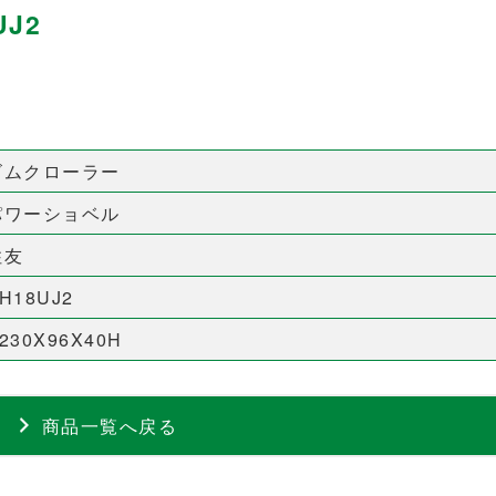
J2
ゴムクローラー
パワーショベル
住友
H18UJ2
230X96X40H
商品一覧へ戻る