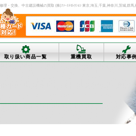
交換、中古建設機械の買取 (株)ﾌｧｰｽﾄｾﾚｸｼｮﾝ 東京,埼玉,千葉,神奈川,茨城,群馬,
取り扱い商品一覧
重機買取
対応事