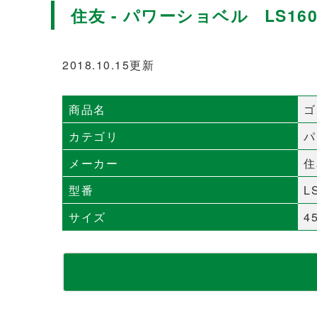
住友 - パワーショベル LS160
2018.10.15更新
商品名
ゴ
カテゴリ
パ
メーカー
住
型番
L
サイズ
4