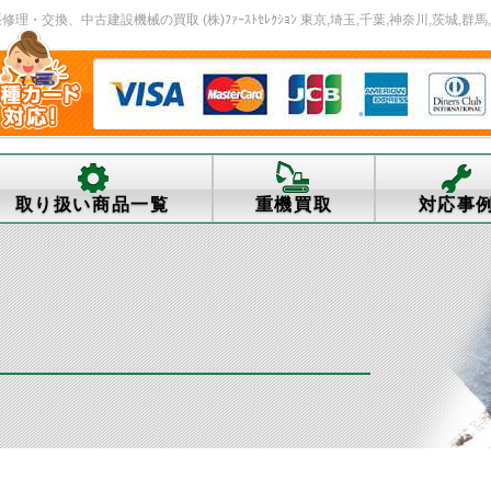
・交換、中古建設機械の買取 (株)ﾌｧｰｽﾄｾﾚｸｼｮﾝ 東京,埼玉,千葉,神奈川,茨城,群馬
取り扱い商品一覧
重機買取
対応事