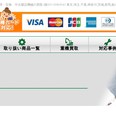
、中古建設機械の買取 (株)ﾌｧｰｽﾄｾﾚｸｼｮﾝ 東京,埼玉,千葉,神奈川,茨城,群馬,栃
取り扱い商品一覧
重機買取
対応事