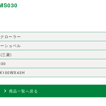
MS030
ムクローラー
ワーショベル
T(三菱)
030
0X100WX43H
商品一覧へ戻る