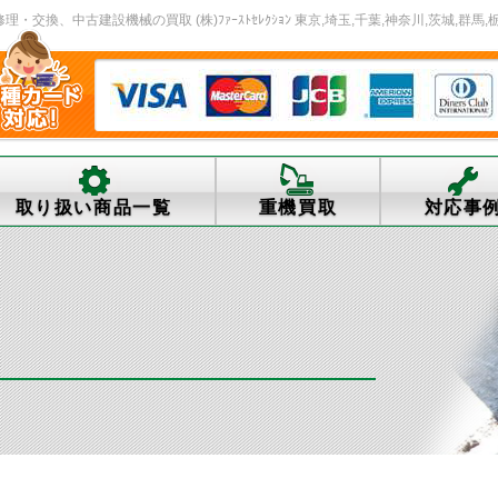
交換、中古建設機械の買取 (株)ﾌｧｰｽﾄｾﾚｸｼｮﾝ 東京,埼玉,千葉,神奈川,茨城,群馬,
取り扱い商品一覧
重機買取
対応事