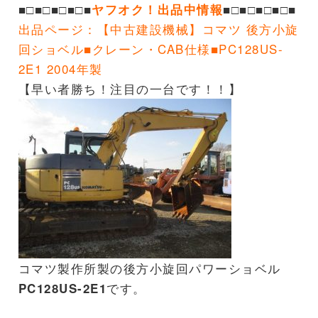
■□■□■□■□■
■□■□■□■□■
ヤフオク！出品中情報
出品ページ：
【中古建設機械】コマツ 後方小旋
回ショベル■クレーン・CAB仕様■PC128US-
2E1 2004年製
【早い者勝ち！注目の一台です！！】
コマツ製作所製の後方小旋回パワーショベル
です。
PC128US-2E1